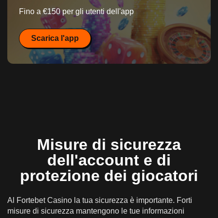
Fino a €150 per gli utenti dell'app
Scarica l'app
Misure di sicurezza
dell'account e di
protezione dei giocatori
Al Fortebet Casino la tua sicurezza è importante. Forti
misure di sicurezza mantengono le tue informazioni