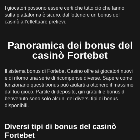
I giocatori possono essere certi che tutto ciò che fanno
sulla piattaforma è sicuro, dall'ottenere un bonus del
casinò all'effettuare prelievi.
Panoramica dei bonus del
casinò Fortebet
Il sistema bonus di Fortebet Casino offre ai giocatori nuovi
e di ritorno una serie di ricompense diverse. Sapere come
funzionano questi bonus può aiutarti a ottenere il massimo
dal tuo gioco. Partite di deposito, giri gratuiti e bonus di
benvenuto sono solo alcuni dei diversi tipi di bonus
disponibili.
Diversi tipi di bonus del casinò
Fortebet