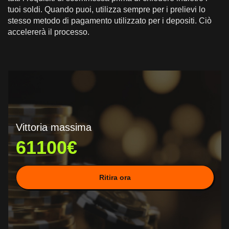
tuoi soldi. Quando puoi, utilizza sempre per i prelievi lo
stesso metodo di pagamento utilizzato per i depositi. Ciò
accelererà il processo.
Vittoria massima
61100€
Ritira ora