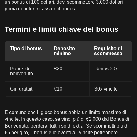
un bonus di 100 dollari, devi scommettere 3.000 dollari
prima di poter incassare il bonus.
Termini e limiti chiave del bonus
Tipo di bonus
Deposito
Requisito di
minimo
scommessa
Bonus di
€20
Bonus 30x
benvenuto
Giri gratuiti
€10
30x vincite
È comune che il gioco bonus abbia un limite massimo di
vincite. In questo caso, se vinci più di €2.000 dal Bonus di
Benvenuto, perderai tutti i soldi extra. Se scommetti più di
€5 per giro, il bonus e le eventuali vincite potrebbero