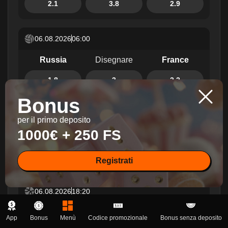
2.1
3.8
2.9
06.08.2026
06:00
Russia
Disegnare
France
1.8
3
2.2
Bonus
06.08.2026
19:30
per il primo deposito
1000€ + 250 FS
Sevilla
Disegnare
Real Sociedad
2.05
3.25
3.1
Registrati
06.08.2026
18:20
New Orleans
Disegnare
Detroit
App
Bonus
Menù
Codice promozionale
Bonus senza deposito
Pelicans
Pistons