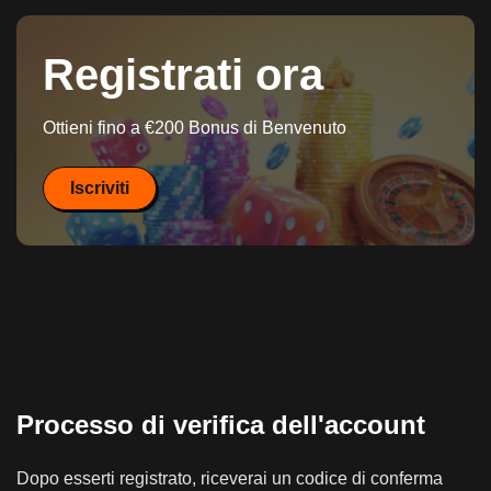
Registrati ora
Ottieni fino a €200 Bonus di Benvenuto
Iscriviti
Processo di verifica dell'account
Dopo esserti registrato, riceverai un codice di conferma