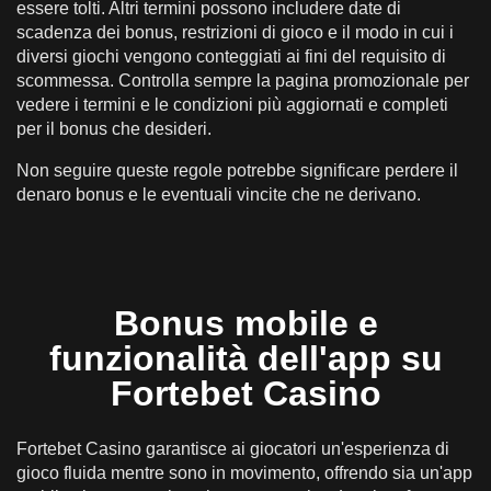
essere tolti. Altri termini possono includere date di
scadenza dei bonus, restrizioni di gioco e il modo in cui i
diversi giochi vengono conteggiati ai fini del requisito di
scommessa. Controlla sempre la pagina promozionale per
vedere i termini e le condizioni più aggiornati e completi
per il bonus che desideri.
Non seguire queste regole potrebbe significare perdere il
denaro bonus e le eventuali vincite che ne derivano.
Bonus mobile e
funzionalità dell'app su
Fortebet Casino
Fortebet Casino garantisce ai giocatori un'esperienza di
gioco fluida mentre sono in movimento, offrendo sia un'app