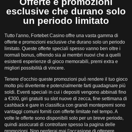
Offerte e promozioni
esclusive che durano solo
un periodo limitato
Tutto l'anno, Fortebet Casino offre una vasta gamma di
offerte e promozioni esclusive che durano solo un periodo
limitato. Queste offerte speciali spesso vanno ben oltre i
normali bonus, offrendo sia ai membri nuovi che a quelli
esistenti esperienze di gioco memorabili, premi extra e
migliori possibilità di vincere.
Tenere d'occhio queste promozioni può rendere il tuo gioco
molto più divertente e potenzialmente farti guadagnare più
soldi. Eventi speciali in cui i depositi vengono abbinati fino
a €300, giri gratuiti su slot nuove di zecca, fine settimana di
cashback e gare in classifica con grandi montepremi sono
vantaggi comuni forniti con offerte limitate nel tempo. A
volte le offerte sono disponibili solo per un breve periodo,
quindi assicurati di controllare spesso la pagina delle
promozioni. Non perderai mai l'occasione di ottenere