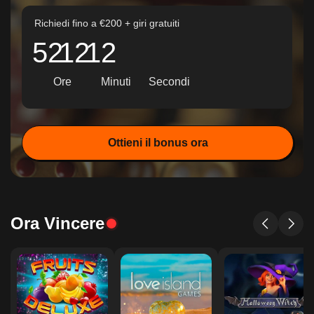
Richiedi fino a €200 + giri gratuiti
52
12
10
Ore
Minuti
Secondi
Ottieni il bonus ora
Ora Vincere