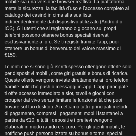
mobile sia una versione browser reattiva. La piattaforma
mette la sicurezza, la facilità d'uso e l'accesso completo al
catalogo dei casinò in cima alla sua lista,
indipendentemente dal dispositivo utilizzato (Android o
iOS). Gli utenti che si registrano o giocano sui propri
telefoni possono ottenere bonus speciali riservati
esclusivamente a loro. Se ti registri tramite l'app, puoi
ottenere un bonus di benvenuto del valore massimo di
€150.
I clienti che si sono già iscritti spesso ottengono offerte solo
per dispositivi mobili, come giri gratuiti e bonus di ricarica.
Queste offerte vengono inviate direttamente ai loro telefoni
tramite notifiche push o messaggi in-app. L'app principale
ti offre accesso immediato a slot, tavoli e giochi con
croupier dal vivo senza limitare le funzionalità che puoi
trovare sul tuo desktop. Accettiamo tutti i principali metodi
di pagamento, compresi i pagamenti mobili istantanei a
partire da €10, e tutti i depositi e i prelievi vengono
elaborati in modo rapido e sicuro. Per gli utenti mobili, le
notifiche push personalizzate su bonus e tornei speciali