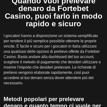
Quando vuoi prelevare
denaro da Fortebet
Casino, puoi farlo in modo
rapido e sicuro
I giocatori hanno a disposizione un sistema semplificato
per rendere il più semplice possibile ottenere le proprie
vincite. È facile e sicuro per i giocatori in Italia utilizzare
una qualsiasi delle opzioni di prelievo offerte da Fortebet
Casino. Basta andare alla dashboard del tuo account,
scegliere il metodo di pagamento che desideri utilizzare e
inserire l'importo che desideri prelevare. Le richieste di
prelievo vengono elaborate rapidamente, così puoi
accedere al tuo denaro senza dover attendere più del
necessario.
Metodi popolari per prelevare
denaro e quanto tempo ci vuole per